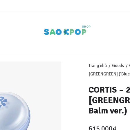
SHOP
Trang chủ
Goods
/
/
[GREENGREEN] (‘Blue L
CORTIS – 
[GREENGREE
Balm ver.)
615.000
₫