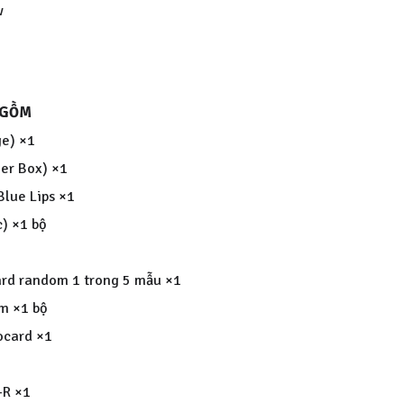
w
 GỒM
ge) ×1
ner Box) ×1
Blue Lips ×1
c) ×1 bộ
rd random 1 trong 5 mẫu ×1
ấm ×1 bộ
ocard ×1
-R ×1