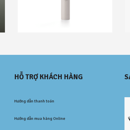
a
l
m
v
e
r
.
)
s
HỖ TRỢ KHÁCH HÀNG
S
ố
l
ư
Hướng dẫn thanh toán
ợ
n
Hướng dẫn mua hàng Online
g