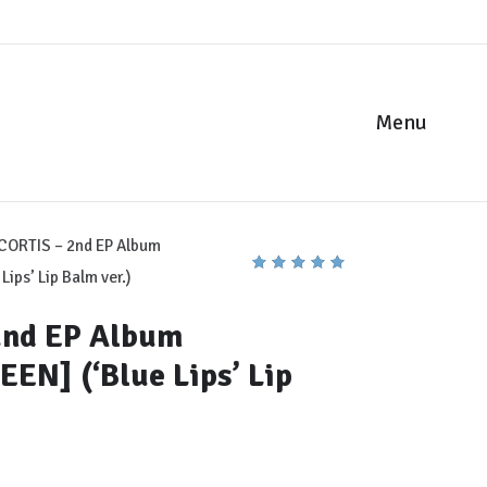
Menu
CORTIS – 2nd EP Album
ips’ Lip Balm ver.)
5.00
1
trên 5 dựa trên
2nd EP Album
đánh giá
N] (‘Blue Lips’ Lip