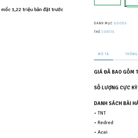
O
ốc 1,22 triệu bản đặt trước
R
T
DANH MỤC
GOODS
THẺ
CORTIS
I
S
-
MÔ TẢ
THÔNG 
2
n
GIÁ ĐÃ BAO GỒM 
d
SỐ LƯỢNG CỰC KỲ
E
P
DANH SÁCH BÀI HÁT
A
• TNT
l
• Redred
b
• Acai