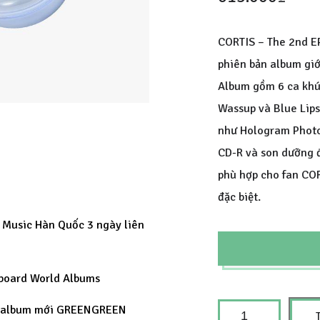
CORTIS – The 2nd EP
phiên bản album giớ
Album gồm 6 ca khú
Wassup và Blue Lips
như Hologram Photo
CD-R và son dưỡng đ
phù hợp cho fan CO
đặc biệt.
 Music Hàn Quốc 3 ngày liên
lboard World Albums
der album mới GREENGREEN
C