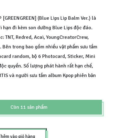
 [GREENGREEN] (Blue Lips Lip Balm Ver.) là
i hạn đi kèm son dưỡng Blue Lips độc đáo.
c: TNT, Redred, Acai, YoungCreatorCrew,
. Bên trong bao gồm nhiều vật phẩm sưu tầm
card random, bộ 6 Photocard, Sticker, Mini
ộc quyền. Số lượng phát hành rất hạn chế,
RTIS và người sưu tầm album Kpop phiên bản
Còn 11 sản phẩm
Thêm vào giỏ hàng