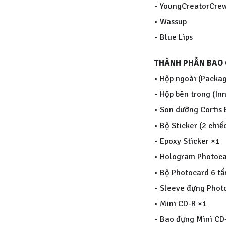
u
• YoungCreatorCre
m
• Wassup
[
• Blue Lips
G
THÀNH PHẦN BAO
R
• Hộp ngoài (Packa
E
• Hộp bên trong (In
E
• Son dưỡng Cortis 
N
• Bộ Sticker (2 chiế
G
• Epoxy Sticker ×1
R
• Hologram Photoca
E
• Bộ Photocard 6 t
E
• Sleeve đựng Phot
N
• Mini CD-R ×1
]
• Bao đựng Mini CD
(