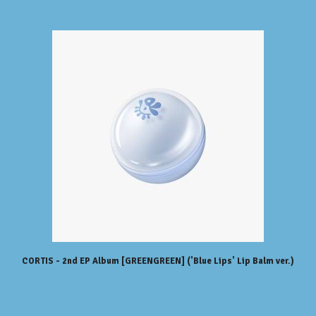
CORTIS - 2nd EP Album [GREENGREEN] ('Blue Lips' Lip Balm ver.)