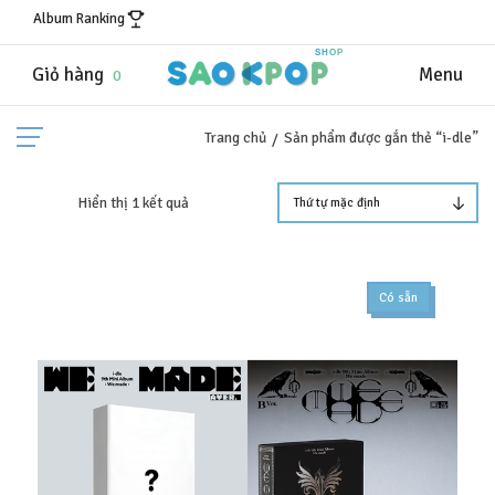
Album Ranking
SHOP
Giỏ hàng
Menu
0
Trang chủ
Sản phẩm được gắn thẻ “i-dle”
/
Hiển thị 1 kết quả
Thứ tự mặc định
Có sẵn