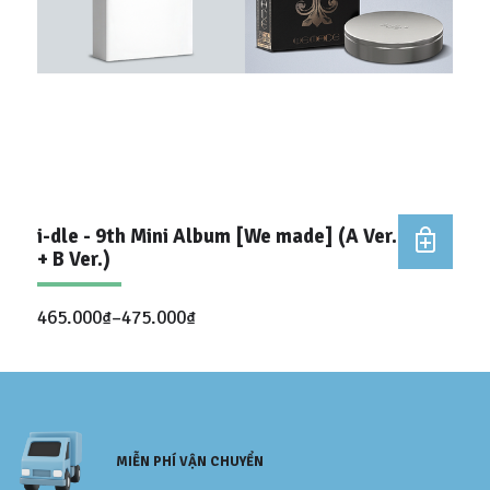
i-dle - 9th Mini Album [We made] (A Ver.
+ B Ver.)
465.000
₫
–
475.000
₫
MIỄN PHÍ VẬN CHUYỂN